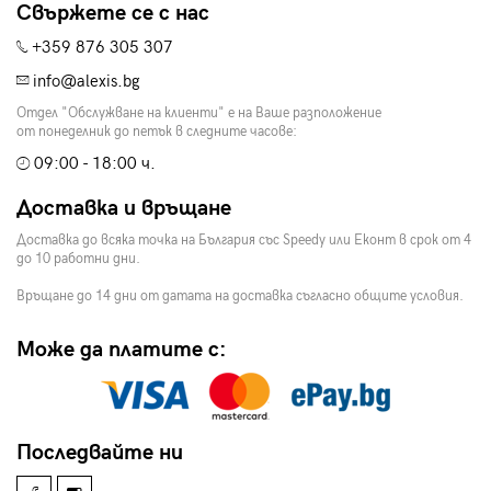
Свържете се с нас
+359 876 305 307
info@alexis.bg
Отдел "Обслужване на клиенти" е на Ваше разположение
от понеделник до петък в следните часове:
09:00 - 18:00 ч.
Доставка и връщане
Доставка до всяка точка на България със Speedy или Еконт в срок от 4
до 10 работни дни.
Връщане до 14 дни от датата на доставка съгласно общите условия.
Може да платите с:
Последвайте ни