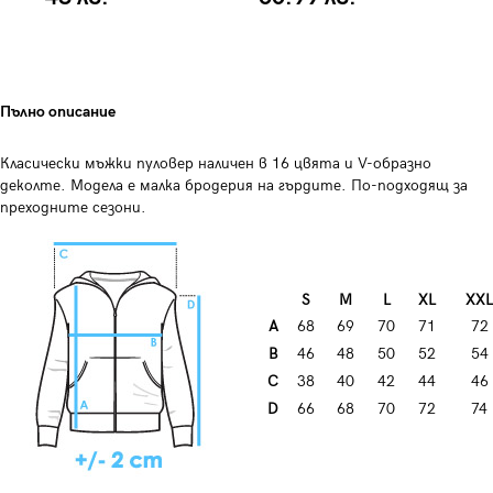
Пълно описание
Класически мъжки пуловер наличен в 16 цвята и V-образно
деколте. Модела е малка бродерия на гърдите. По-подходящ за
преходните сезони.
S
M
L
XL
XXL
A
68
69
70
71
72
B
46
48
50
52
54
C
38
40
42
44
46
D
66
68
70
72
74