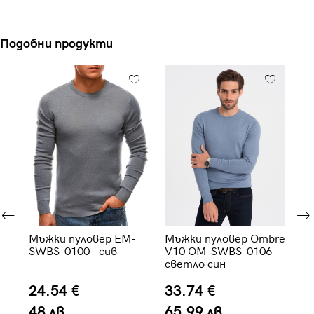
Подобни продукти
Мъжки пуловер EM-
Мъжки пуловер Ombre
Мъ
SWBS-0100 - сив
V10 OM-SWBS-0106 -
O
светло син
01
24.54 €
33.74 €
4
48 лв.
65.99 лв.
8