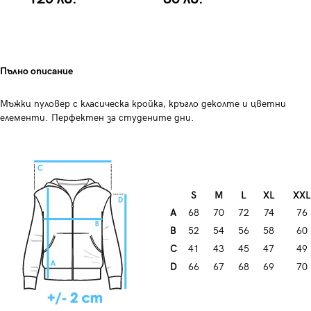
Пълно описание
Мъжки пуловер с класическа кройка, к
ръгло деколте и цветни
елементи. Перфектен за студените дни.
S
M
L
XL
XXL
A
68
70
72
74
76
B
52
54
56
58
60
C
41
43
45
47
49
D
66
67
68
69
70