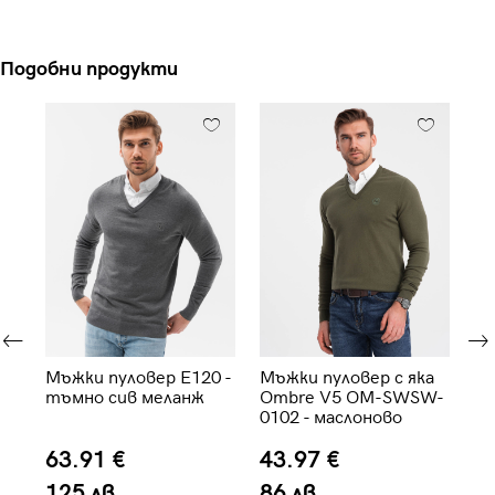
Подобни продукти
Мъжки пуловер E120 -
Мъжки пуловер с яка
Мъ
N-
тъмно сив меланж
Ombre V5 OM-SWSW-
об
0102 - маслоново
Om
зелен
01
63.91 €
43.97 €
3
125 лв.
86 лв.
6