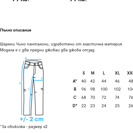
Пълно описание
Шарени Чино панталони, изработени от еластична материя.
Модела е с два предни джобаи два джоба отзад.
S
M
L
XL
XX
A*
40
42
44
46
4
B
96
98
100
102
10
C
68
70
72
74
7
D*
22
23
24
25
2
*За обиколка - размер x2