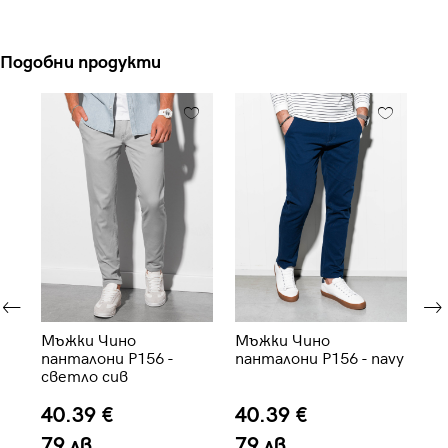
Подобни продукти
Мъжки Чино
Мъжки Чино
Мъ
панталони P156 -
панталони P156 - navy
па
светло сив
тъ
40.39 €
40.39 €
3
79 лв.
79 лв.
7