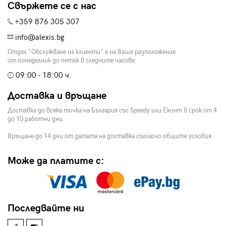
Свържете се с нас
+359 876 305 307
info@alexis.bg
Отдел "Обслужване на клиенти" е на Ваше разположение
от понеделник до петък в следните часове:
09:00 - 18:00 ч.
Доставка и връщане
Доставка до всяка точка на България със Speedy или Еконт в срок от 4
до 10 работни дни.
Връщане до 14 дни от датата на доставка съгласно общите условия.
Може да платите с:
Последвайте ни