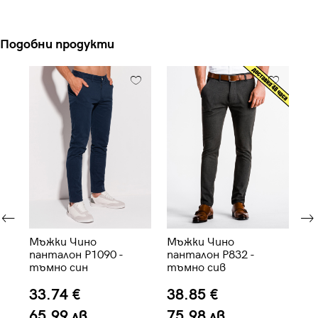
Подобни продукти
Мъжки Чино
Мъжки Чино
Мъ
панталон P1090 -
панталон P832 -
па
тъмно син
тъмно сив
33.74 €
38.85 €
4
65.99 лв.
75.98 лв.
7