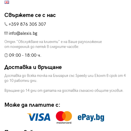
Свържете се с нас
+359 876 305 307
info@alexis.bg
Отдел "Обслужване на клиенти" е на Ваше разположение
от понеделник до петък в следните часове:
09:00 - 18:00 ч.
Доставка и връщане
Доставка до всяка точка на България със Speedy или Еконт в срок от 4
до 10 работни дни.
Връщане до 14 дни от датата на доставка съгласно общите условия.
Може да платите с: