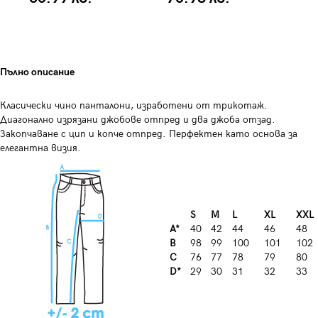
Пълно описание
Класически чино панталони, изработени от трикотаж.
Диагонално изрязани джобове отпред и два джоба отзад.
Закопчаване с цип и копче отпред. Перфектен като основа за
елегантна визия.
S
M
L
XL
XXL
A*
40
42
44
46
48
B
98
99
100
101
102
C
76
77
78
79
80
D*
29
30
31
32
33