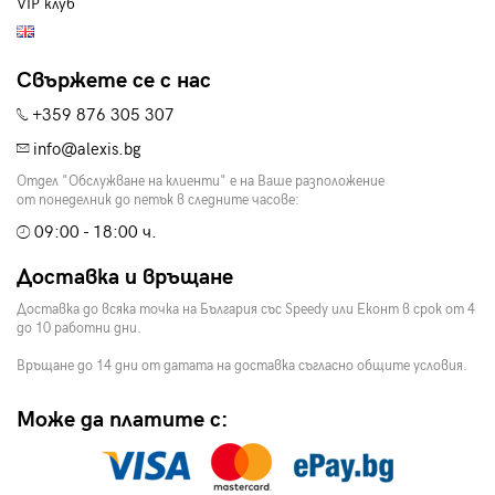
VIP клуб
Свържете се с нас
+359 876 305 307
info@alexis.bg
Отдел "Обслужване на клиенти" е на Ваше разположение
от понеделник до петък в следните часове:
09:00 - 18:00 ч.
Доставка и връщане
Доставка до всяка точка на България със Speedy или Еконт в срок от 4
до 10 работни дни.
Връщане до 14 дни от датата на доставка съгласно общите условия.
Може да платите с: