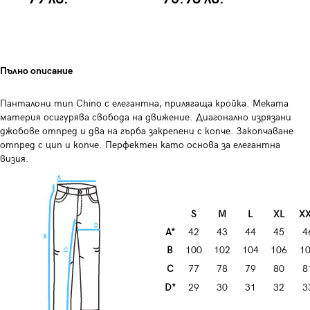
Пълно описание
Панталони тип Chino с елегантна, прилягаща кройка. Меката
материя осигурява свобода на движение. Диагонално изрязани
джобове отпред и два на гърба закрепени с копче. Закопчаване
отпред с цип и копче. Перфектен като основа за елегантна
визия.
S
M
L
XL
X
A*
42
43
44
45
4
B
100
102
104
106
1
C
77
78
79
80
8
D*
29
30
31
32
3