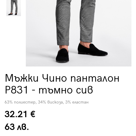
Мъжки Чино панталон
P831 - тъмно сив
63% полиестер, 34% вискоза, 3% еластан
32.21 €
63 лв.