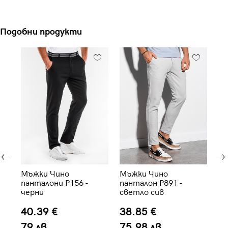
Подобни продукти
Мъжки Чино
Мъжки Чино
Мъ
панталони P156 -
панталон P891 -
па
черни
светло сив
св
40.39 €
38.85 €
4
79 лв.
75.98 лв.
7