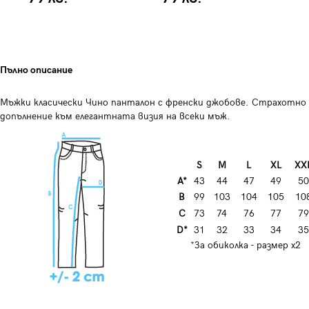
Пълно описание
Мъжки класически Чино панталон с френски джобове. Страхотно
допълнение към елегантната визия на всеки мъж.
S
M
L
XL
XX
A*
43
44
47
49
50
B
99
103
104
105
10
C
73
74
76
77
79
D*
31
32
33
34
35
*За обиколка - размер х2