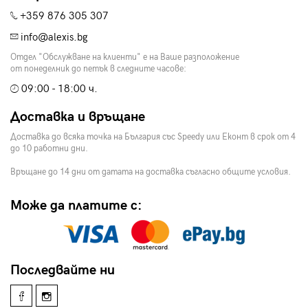
+359 876 305 307
info@alexis.bg
Отдел "Обслужване на клиенти" е на Ваше разположение
от понеделник до петък в следните часове:
09:00 - 18:00 ч.
Доставка и връщане
Доставка до всяка точка на България със Speedy или Еконт в срок от 4
до 10 работни дни.
Връщане до 14 дни от датата на доставка съгласно общите условия.
Може да платите с:
Последвайте ни