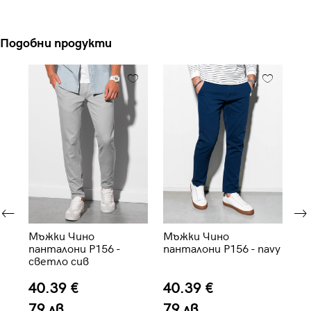
Подобни продукти
Мъжки Чино
Мъжки Чино
Мъ
панталони P156 -
панталони P156 - navy
па
светло сив
че
40.39 €
40.39 €
4
79 лв.
79 лв.
7