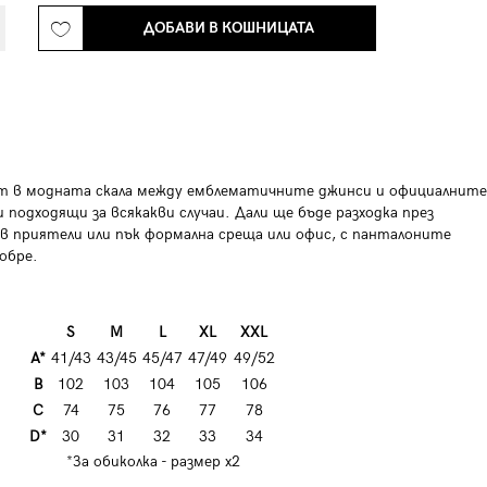
ДОБАВИ В КОШНИЦАТА
т в модната скала между емблематичните джинси и официалните
 подходящи за всякакви случаи. Дали ще бъде разходка през
 в приятели или пък формална среща или офис, с панталоните
добре.
S
M
L
XL
XXL
A*
41/43
43/45
45/47
47/49
49/52
B
102
103
104
105
106
C
74
75
76
77
78
D*
30
31
32
33
34
*За обиколка - размер х2