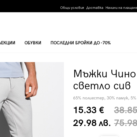
Общи условия
Доставка
Начини на плащан
ЛЕКЦИИ
ОБУВКИ
ПОСЛЕДНИ БРОЙКИ ДО -70%
ТЛО СИВ
Мъжки Чино 
светло сив
65% полиестер, 30% памук, 5%
15.33 €
38.85
29.98 лв.
75.98