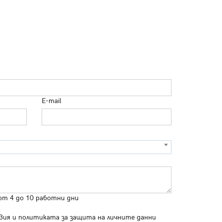
E-mail
от 4 до 10 работни дни
вия
и
политиката за защита на личните данни