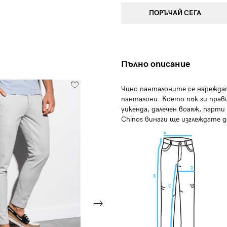
ПОРЪЧАЙ СЕГА
Пълно описание
Чино панталоните се нарежда
панталони. Което пък ги прави
уикенда, далечен воаяж, парти
Chinos винаги ще изглеждате 