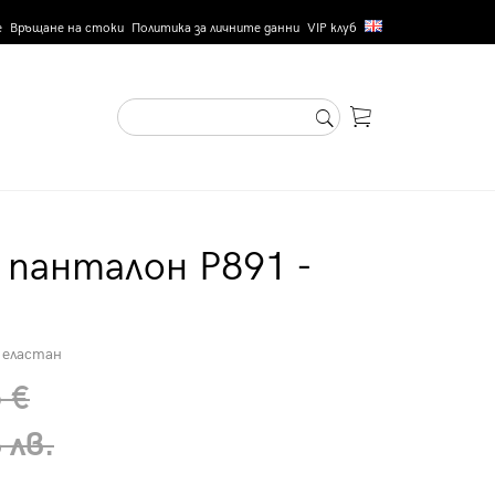
е
Връщане на стоки
Политика за личните данни
VIP клуб
панталон P891 -
 еластан
 €
 лв.