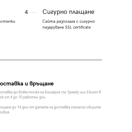
Сигурно плащане
4
тстъпки
Сайта разполага с сигурно
пазаруване SSL certificate
оставка и връщане
ставка до всяка точка на България със Speedy или Еконт в
ок от 4 до 10 работни дни.
ъщане до 14 дни от датата на доставка съгласно общите
ловия.