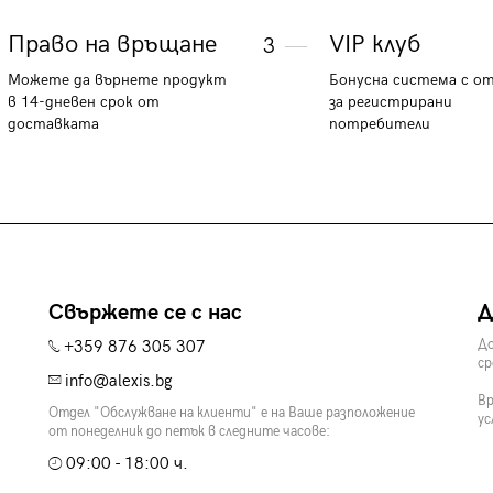
Право на връщане
VIP клуб
3
Можете да върнете продукт
Бонусна система с о
в 14-дневен срок от
за регистрирани
доставката
потребители
Свържете се с нас
Д
+359 876 305 307
До
ср
info@alexis.bg
Вр
Отдел "Обслужване на клиенти" е на Ваше разположение
ус
от понеделник до петък в следните часове:
09:00 - 18:00 ч.