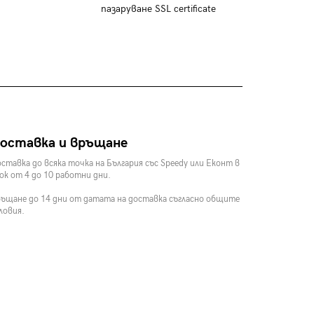
пазаруване SSL certificate
оставка и връщане
ставка до всяка точка на България със Speedy или Еконт в
ок от 4 до 10 работни дни.
ъщане до 14 дни от датата на доставка съгласно общите
ловия.