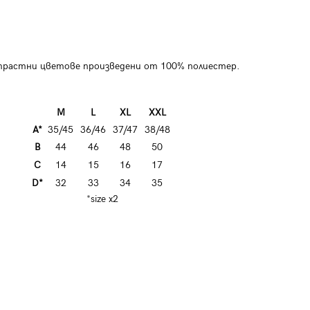
растни цветове произведени от 100% полиестер.
M
L
XL
XXL
A*
35/45
36/46
37/47
38/48
B
44
46
48
50
C
14
15
16
17
D*
32
33
34
35
*size x2
Мъжки плажни шорти W445 -
Мъжки плаж