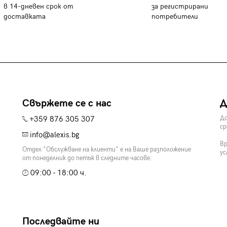
в 14-дневен срок от
за регистрирани
доставката
потребители
Свържете се с нас
Д
+359 876 305 307
До
ср
info@alexis.bg
Вр
Отдел "Обслужване на клиенти" е на Ваше разположение
ус
от понеделник до петък в следните часове:
09:00 - 18:00 ч.
Последвайте ни