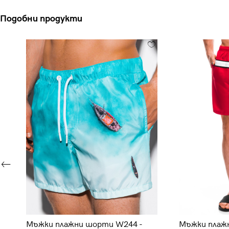
Подобни продукти
Мъжки плажни шорти W244 -
Мъжки плаж