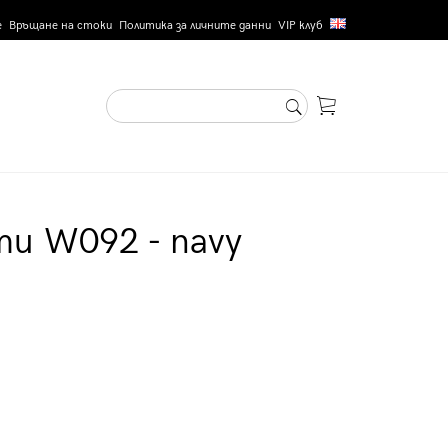
е
Връщане на стоки
Политика за личните данни
VIP клуб
и W092 - navy