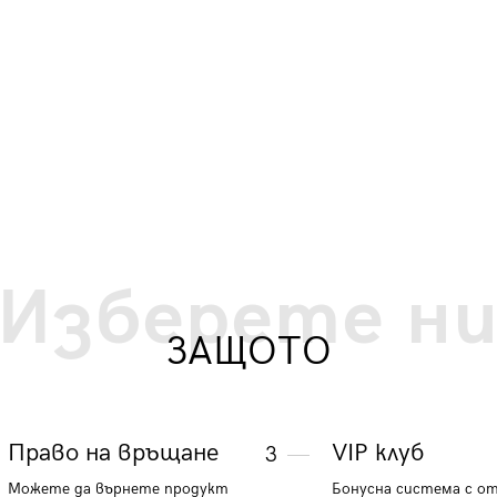
светло сини
20.96 €
40.99 лв.
Изберете н
ЗАЩОТО
Право на връщане
VIP клуб
3
Можете да върнете продукт
Бонусна система с о