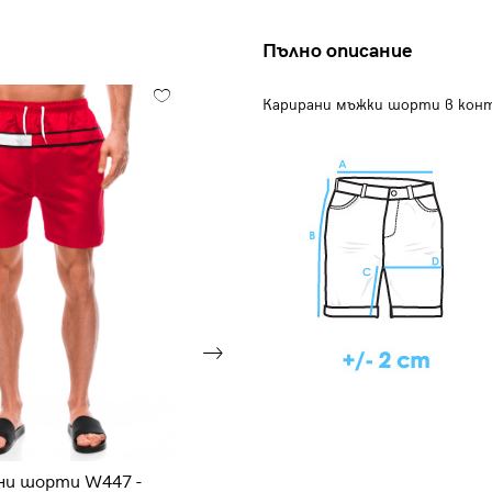
Пълно описание
Карирани мъжки шорти в конт
ни шорти W447 -
Мъжки плажни шорти W250 -