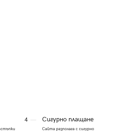
черни
светло сини
19.42 €
20.96 €
37.98 лв.
40.99 лв.
и
Сигурно плащане
4
тстъпки
Сайта разполага с сигурно