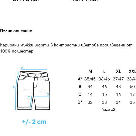
Пълно описание
Карирани мъжки шорти в контрастни цветове произведени от
100% полиестер.
M
L
XL
XX
A*
35/45
36/46
37/47
38/4
B
44
46
48
50
C
14
15
16
17
D*
32
33
34
35
*size x2