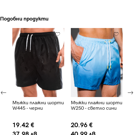
Подобни продукти
ти
Мъжки плажни шорти
Мъжки плажни шорти
Мъ
W445 - черни
W250 - светло сини
W4
19.42 €
20.96 €
2
37.98 лв.
40.99 лв.
4