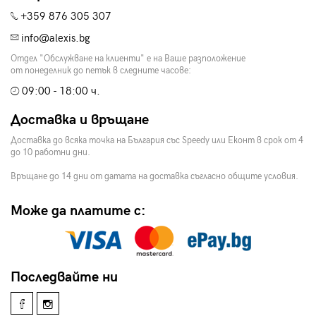
+359 876 305 307
info@alexis.bg
Отдел "Обслужване на клиенти" е на Ваше разположение
от понеделник до петък в следните часове:
09:00 - 18:00 ч.
Доставка и връщане
Доставка до всяка точка на България със Speedy или Еконт в срок от 4
до 10 работни дни.
Връщане до 14 дни от датата на доставка съгласно общите условия.
Може да платите с:
Последвайте ни