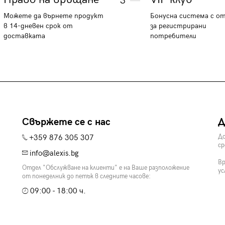
3
Можете да върнете продукт
Бонусна система с о
в 14-дневен срок от
за регистрирани
доставката
потребители
Свържете се с нас
Д
+359 876 305 307
До
ср
info@alexis.bg
Вр
Отдел "Обслужване на клиенти" е на Ваше разположение
ус
от понеделник до петък в следните часове:
09:00 - 18:00 ч.