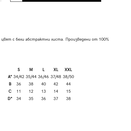
 цвят с бели абстрактни листа. Произведени от 100%
S
M
L
XL
XXL
A*
34/42
35/44
36/46
37/48
38/50
B
36
38
40
42
44
C
11
12
13
14
15
D*
34
35
36
37
38