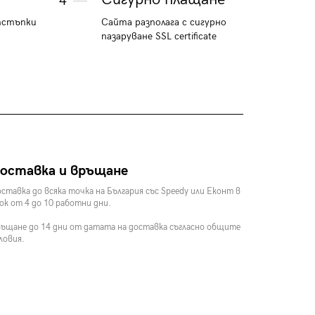
4
тстъпки
Сайта разполага с сигурно
пазаруване SSL certificate
оставка и връщане
ставка до всяка точка на България със Speedy или Еконт в
ок от 4 до 10 работни дни.
ъщане до 14 дни от датата на доставка съгласно общите
ловия.