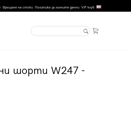
е
Връщане на стоки
Политика за личните данни
VIP клуб
ни шорти W247 -