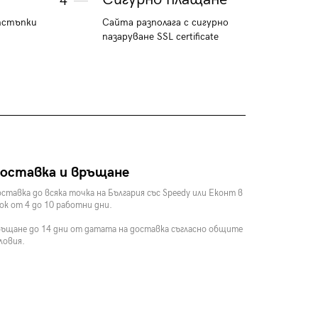
4
тстъпки
Сайта разполага с сигурно
пазаруване SSL certificate
оставка и връщане
ставка до всяка точка на България със Speedy или Еконт в
ок от 4 до 10 работни дни.
ъщане до 14 дни от датата на доставка съгласно общите
ловия.