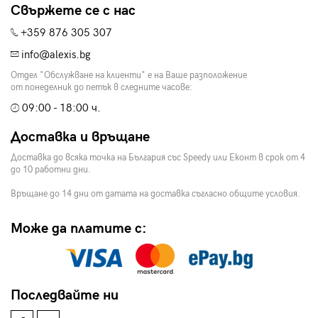
Свържете се с нас
+359 876 305 307
info@alexis.bg
Отдел "Обслужване на клиенти" е на Ваше разположение
от понеделник до петък в следните часове:
09:00 - 18:00 ч.
Доставка и връщане
Доставка до всяка точка на България със Speedy или Еконт в срок от 4
до 10 работни дни.
Връщане до 14 дни от датата на доставка съгласно общите условия.
Може да платите с:
Последвайте ни