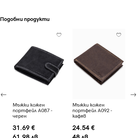
Подобни продукти
Мъжки кожен
Мъжки кожен
Мъ
портфейл A087 -
портфейл A092 -
зе
черен
кафяв
31.69 €
24.54 €
1
61.98 лв.
48 лв.
3