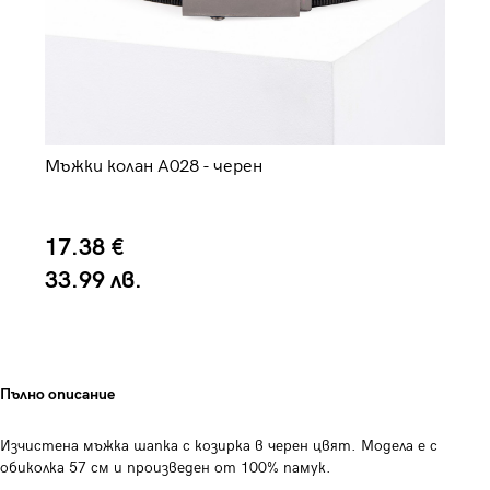
Мъжки колан A028 - черен
Мъ
17.38 €
3
33.99 лв.
6
Пълно описание
Изчистена мъжка шапка с козирка в черен цвят. Модела е с
обиколка 57 см и произведен от 100% памук.