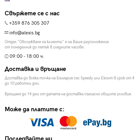
Свържете се с нас
+359 876 305 307
info@alexis.bg
Отдел "Обслужване на клиенти" е на Ваше разположение
от понеделник до петък в следните часове:
09:00 - 18:00 ч.
Доставка и връщане
Доставка до всяка точка на България със Speedy или Еконт в срок от 4
до 10 работни дни.
Връщане до 14 дни от датата на доставка съгласно общите условия.
Може да платите с:
Последвайте ни