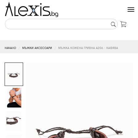
Tog
nav
НАЧАЛО
МЪЖКИ АКСЕСОАРИ
МЪЖКА КОЖЕНА ГРИВНА A206 - КАФЯВА