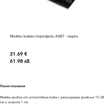
Мъжки кожен портфейл A087 - черен
Мъ
31.69 €
1
61.98 лв.
2
Пълно описание
Мъжка гривна от естествена кожа с регулираема дължина 19-28
см и ширина 1 см.