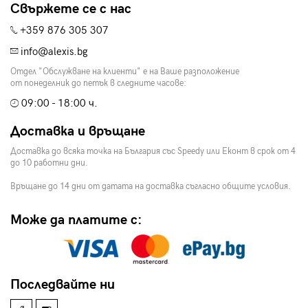
Свържете се с нас
+359 876 305 307
info@alexis.bg
Отдел "Обслужване на клиенти" е на Ваше разположение
от понеделник до петък в следните часове:
09:00 - 18:00 ч.
Доставка и връщане
Доставка до всяка точка на България със Speedy или Еконт в срок от 4
до 10 работни дни.
Връщане до 14 дни от датата на доставка съгласно общите условия.
Може да платите с:
Последвайте ни