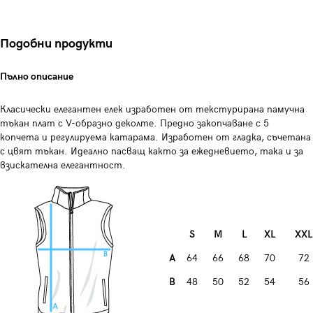
Подобни продукти
Пълно описание
Класически елегантен елек изработен от текстурирана памучна
тъкан плат с
V-образно деколте. Предно закопчаване с 5
копчета и регулируема катарама. Изработен от гладка, съчетана
с цвят тъкан. Идеално пасващ както за ежедневието, така и за
взискателна елегантност.
S
M
L
XL
XXL
A
64
66
68
70
72
B
48
50
52
54
56