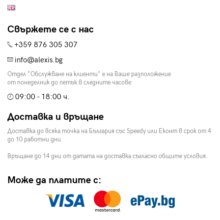
Свържете се с нас
+359 876 305 307
info@alexis.bg
Отдел "Обслужване на клиенти" е на Ваше разположение
от понеделник до петък в следните часове:
09:00 - 18:00 ч.
Доставка и връщане
Доставка до всяка точка на България със Speedy или Еконт в срок от 4
до 10 работни дни.
Връщане до 14 дни от датата на доставка съгласно общите условия.
Може да платите с: