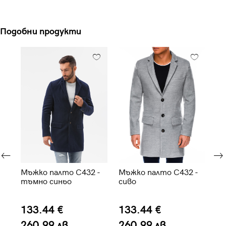
Подобни продукти
Мъжко палто C432 -
Мъжко палто C432 -
Мъ
тъмно синьо
сиво
CO
си
133.44 €
133.44 €
1
260.99 лв.
260.99 лв.
2