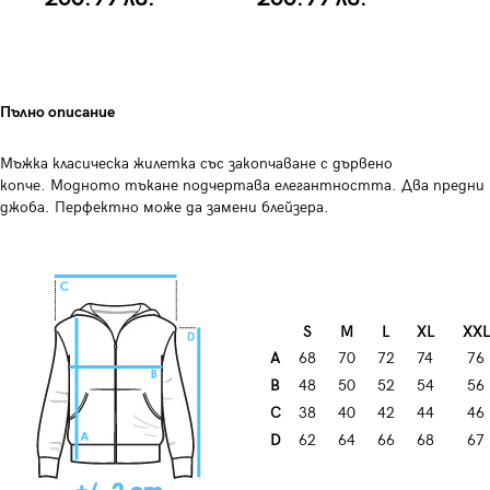
Пълно описание
Мъжка класическа жилетка със закопчаване с дървено
копче. Модното тъкане подчертава елегантността. Два предни
джоба. Перфектно може да замени блейзера.
S
M
L
XL
XXL
A
68
70
72
74
76
B
48
50
52
54
56
C
38
40
42
44
46
D
62
64
66
68
67