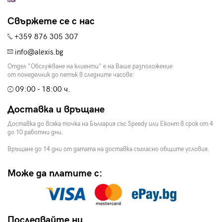
Свържете се с нас
+359 876 305 307
info@alexis.bg
Отдел "Обслужване на клиенти" е на Ваше разположение
от понеделник до петък в следните часове:
09:00 - 18:00 ч.
Доставка и връщане
Доставка до всяка точка на България със Speedy или Еконт в срок от 4
до 10 работни дни.
Връщане до 14 дни от датата на доставка съгласно общите условия.
Може да платите с:
Последвайте ни