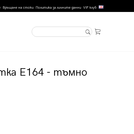
е
Връщане на стоки
Политика за личните данни
VIP клуб
тка E164 - тъмно