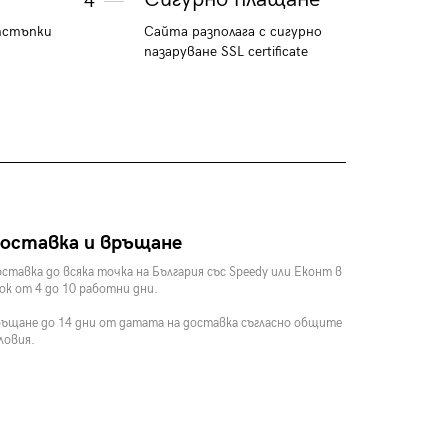
4
тстъпки
Сайта разполага с сигурно
пазаруване SSL certificate
оставка и връщане
ставка до всяка точка на България със Speedy или Еконт в
ок от 4 до 10 работни дни.
ъщане до 14 дни от датата на доставка съгласно общите
ловия.