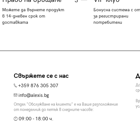
3
Можете да върнете продукт
Бонусна система с о
в 14-дневен срок от
за регистрирани
доставката
потребители
Свържете се с нас
Д
+359 876 305 307
До
ср
info@alexis.bg
Вр
Отдел "Обслужване на клиенти" е на Ваше разположение
ус
от понеделник до петък в следните часове:
09:00 - 18:00 ч.