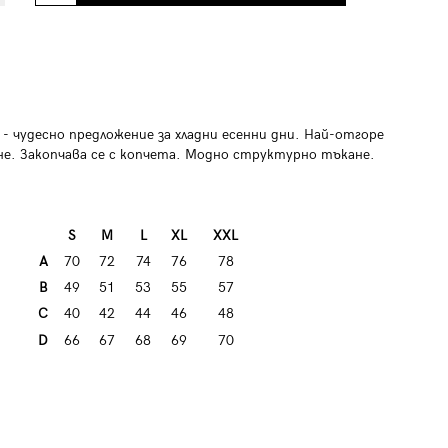
- чудесно предложение за хладни есенни дни.
Най-отгоре
ане. Закопчава се с копчета. Модно структурно тъкане.
S
M
L
XL
XXL
A
70
72
74
76
78
B
49
51
53
55
57
C
40
42
44
46
48
D
66
67
68
69
70