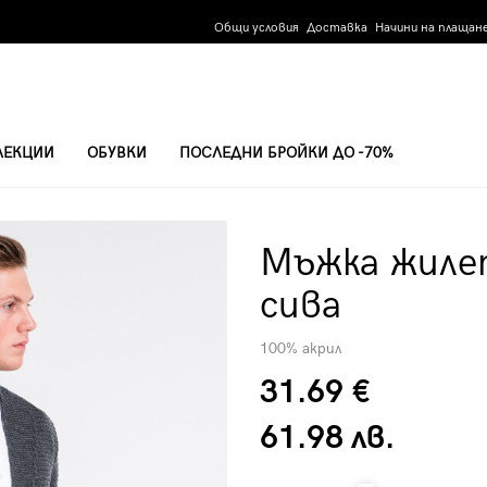
Общи условия
Доставка
Начини на плащан
ЛЕКЦИИ
ОБУВКИ
ПОСЛЕДНИ БРОЙКИ ДО -70%
О СИВА
Мъжка жиле
сива
100% акрил
31.69 €
61.98 лв.