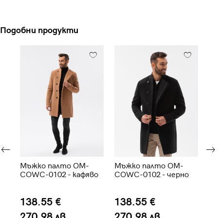
Подобни продукти
-
Мъжко палто OM-
Мъжко палто OM-
Мъ
COWC-0102 - кафяво
COWC-0102 - черно
C4
138.55 €
138.55 €
5
270.98 лв.
270.98 лв.
9