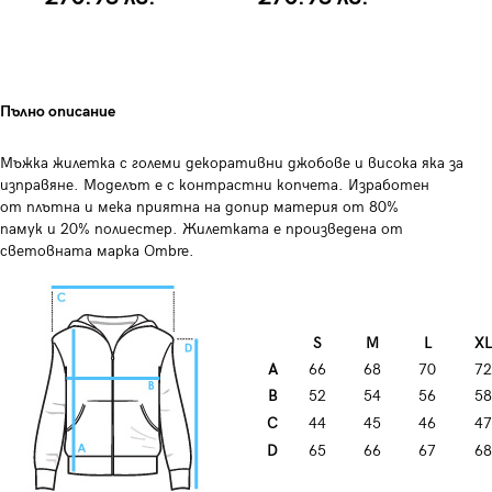
Пълно описание
Мъжка жилетка с големи декоративни джобове и висока яка за
изправяне. Моделът е с контрастни копчета. Изработен
от плътна и мека приятна на допир материя от 80%
памук и 20% полиестер. Жилетката е произведена от
световната марка Ombre.
S
M
L
XL
A
66
68
70
72
B
52
54
56
58
C
44
45
46
47
D
65
66
67
68