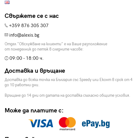
Свържете се с нас
+359 876 305 307
info@alexis.bg
Отдел "Обслужване на клиенти" е на Ваше разположение
от понеделник до петък в следните часове:
09:00 - 18:00 ч.
Доставка и връщане
Доставка до всяка точка на България със Speedy или Еконт в срок от 4
до 10 работни дни.
Връщане до 14 дни от датата на доставка съгласно общите условия.
Може да платите с: