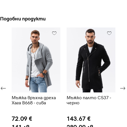
Подобни продукти
 -
Мъжка връхна дреха
Мъжко палто C537 -
Мъ
Хага B668 - сива
черно
Ха
72.09 €
143.67 €
7