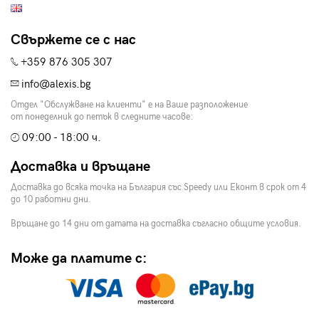
Свържете се с нас
+359 876 305 307
info@alexis.bg
Отдел "Обслужване на клиенти" е на Ваше разположение
от понеделник до петък в следните часове:
09:00 - 18:00 ч.
Доставка и връщане
Доставка до всяка точка на България със Speedy или Еконт в срок от 4
до 10 работни дни.
Връщане до 14 дни от датата на доставка съгласно общите условия.
Може да платите с: