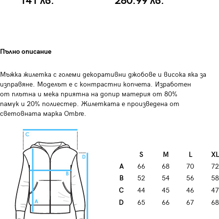
141 лв.
280.99 лв.
1
Пълно описание
Мъжка жилетка с големи декоративни джобове и висока яка за
изправяне. Моделът е с контрастни копчета. Изработен
от плътна и мека приятна на допир материя от 80%
памук и 20% полиестер. Жилетката е произведена от
световната марка Ombre.
S
M
L
XL
A
66
68
70
72
B
52
54
56
58
C
44
45
46
47
D
65
66
67
68