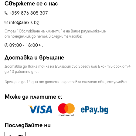
Свържете се с нас
+359 876 305 307
info@alexis.bg
Отдел "Обслужване на клиенти" е на Ваше разположение
от понеделник до петък в следните часове:
09:00 - 18:00 ч.
Доставка и връщане
Доставка до всяка точка на България със Speedy или Еконт в срок от 4
до 10 работни дни.
Връщане до 14 дни от датата на доставка съгласно общите условия.
Може да платите с:
Последвайте ни