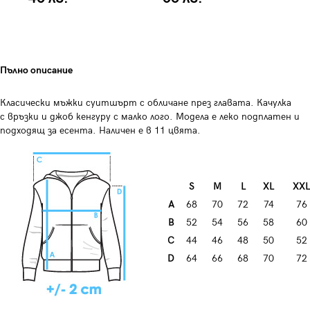
Пълно описание
Класически мъжки суитшърт с обличане през главата. Качулка
с връзки и джоб кенгуру с малко лого. Модела е леко подплатен и
подходящ за есента. Наличен е в 11 цвята.
S
М
L
XL
XXL
А
68
70
72
74
76
B
52
54
56
58
60
C
44
46
48
50
52
D
64
66
68
70
72