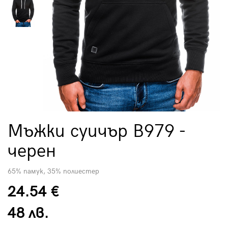
Мъжки суичър B979 -
черен
65% памук, 35% полиестер
24.54 €
48 лв.