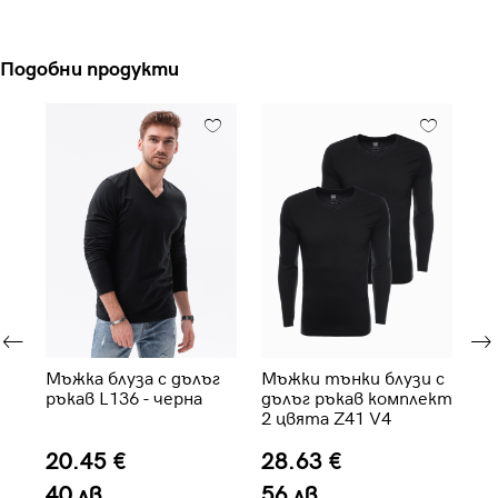
Подобни продукти
 с
Мъжка блуза с дълъг
Мъжки тънки блузи с
Мъ
ръкав L136 - черна
дълъг ръкав комплект
ръ
2 цвята Z41 V4
20.45 €
28.63 €
2
40 лв.
56 лв.
5