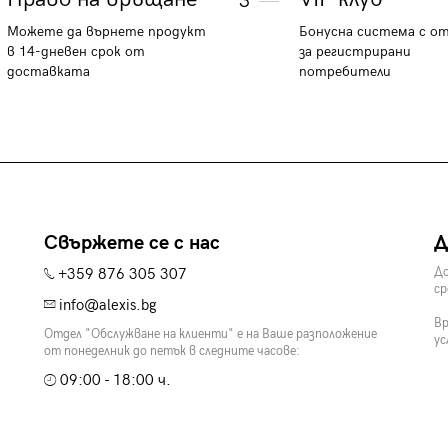
3
Можете да върнете продукт
Бонусна система с о
в 14-дневен срок от
за регистрирани
доставката
потребители
Свържете се с нас
Д
+359 876 305 307
До
ср
info@alexis.bg
Вр
Отдел "Обслужване на клиенти" е на Ваше разположение
ус
от понеделник до петък в следните часове:
09:00 - 18:00 ч.