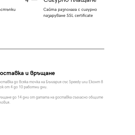
4
тстъпки
Сайта разполага с сигурно
пазаруване SSL certificate
оставка и връщане
ставка до всяка точка на България със Speedy или Еконт в
ок от 4 до 10 работни дни.
ъщане до 14 дни от датата на доставка съгласно общите
ловия.