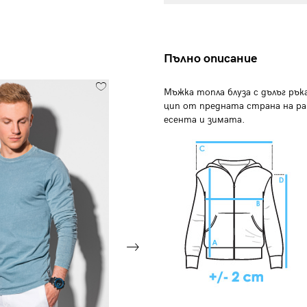
Пълно описание
Мъжка топла блуза с дълъг рък
цип от предната страна на ра
есента и зимата.