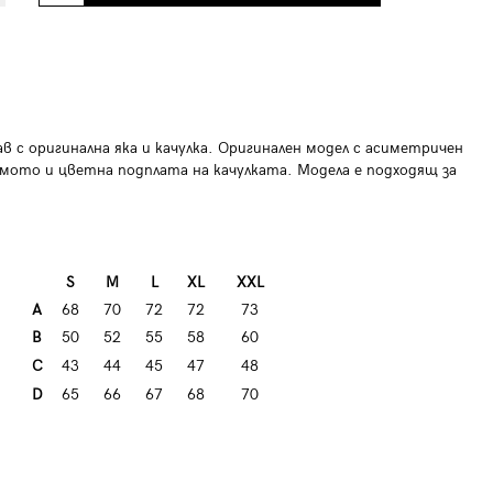
ав с оригинална яка и качулка. Оригинален модел с асиметричен
мото и цветна подплата на качулката. Модела е подходящ за
S
М
L
XL
XXL
А
68
70
72
72
73
B
50
52
55
58
60
C
43
44
45
47
48
D
65
66
67
68
70