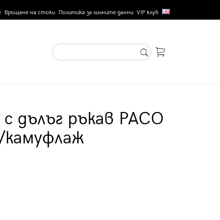
е
Връщане на стоки
Политика за личните данни
VIP клуб
 с дълъг ръкав PACO
/камуфлаж