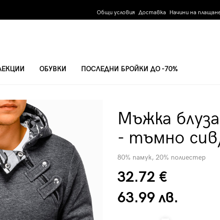
Общи условия
Доставка
Начини на плащан
ЛЕКЦИИ
ОБУВКИ
ПОСЛЕДНИ БРОЙКИ ДО -70%
ACO - ТЪМНО СИВ/КАМУФЛАЖ
Мъжка блуза
- тъмно сив
80% памук, 20% полиестер
32.72 €
63.99 лв.