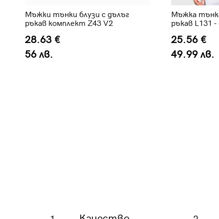
Мъжки тънки блузи с дълъг
Мъжка тънка
ръкав комплект Z43 V2
ръкав L131 -
28.63 €
25.56 €
56 лв.
49.99 лв.
Качество