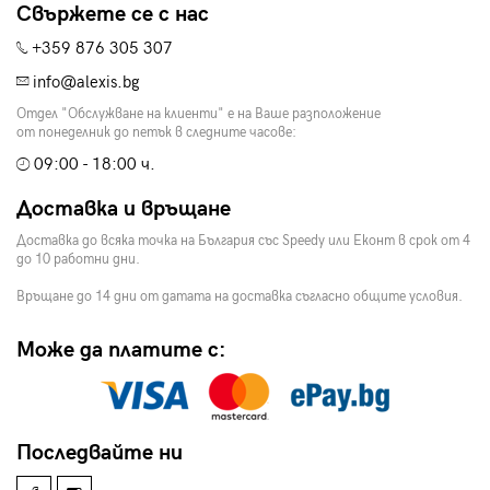
Свържете се с нас
+359 876 305 307
info@alexis.bg
Отдел "Обслужване на клиенти" е на Ваше разположение
от понеделник до петък в следните часове:
09:00 - 18:00 ч.
Доставка и връщане
Доставка до всяка точка на България със Speedy или Еконт в срок от 4
до 10 работни дни.
Връщане до 14 дни от датата на доставка съгласно общите условия.
Може да платите с:
Последвайте ни