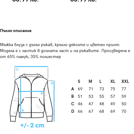
Пълно описание
Мъжка блуза с дълъг ръкав, кръгло деколте и цветен принт.
Модела е с ластик в долната част и на ръкавите. Произведена е
от 65% памук, 35% полиестер
S
M
L
XL
XXL
A
69
71
73
75
77
B
51
53
55
57
59
C
46
47
48
49
50
D
66
67
68
69
70