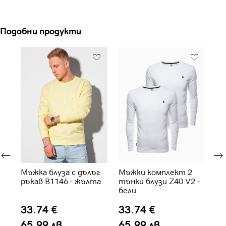
Подобни продукти
 с
Мъжка блуза с дълъг
Мъжки комплект 2
Мъ
ект
ръкав B1146 - жълта
тънки блузи Z40 V2 -
ръ
бели
33.74 €
33.74 €
2
65.99 лв.
65.99 лв.
4