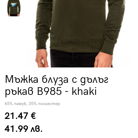
Мъжка блуза с дълъг
ръкав B985 - khaki
65% памук, 35% полиестер
21.47 €
41.99 лв.