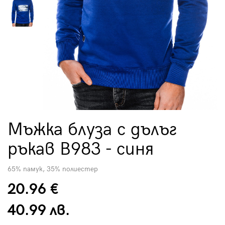
Мъжка блуза с дълъг
ръкав B983 - синя
65% памук, 35% полиестер
20.96 €
40.99 лв.