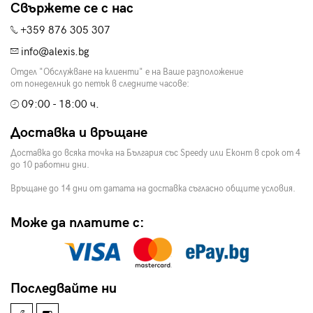
Свържете се с нас
+359 876 305 307
info@alexis.bg
Отдел "Обслужване на клиенти" е на Ваше разположение
от понеделник до петък в следните часове:
09:00 - 18:00 ч.
Доставка и връщане
Доставка до всяка точка на България със Speedy или Еконт в срок от 4
до 10 работни дни.
Връщане до 14 дни от датата на доставка съгласно общите условия.
Може да платите с:
Последвайте ни