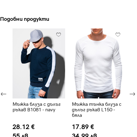
Подобни продукти
г
Мъжка блуза с дълъг
Мъжка тънка блуза с
Мъ
ръкав B1081 - navy
дълъг ръкав L150 -
дъ
бяла
че
28.12 €
17.89 €
2
55 лв.
34.99 лв.
4