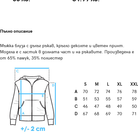
Пълно описание
Мъжка блуза с дълъг ръкав, кръгло деколте и цветен принт.
Модела е с ластик в долната част и на ръкавите. Произведена е
от 65% памук, 35% полиестер
S
M
L
XL
XXL
A
70
72
74
76
78
B
51
53
55
57
59
C
46
47
48
49
50
D
67
68
69
70
71