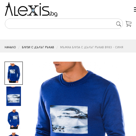
НАЧАЛО
БЛУЗИ С ДЪЛЪГ РЪКАВ
МЪЖКА БЛУЗА С ДЪЛЪГ РЪКАВ B983 - СИНЯ