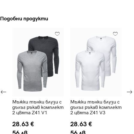
Подобни продукти
 с
Мъжки тънки блузи с
Мъжки тънки блузи с
Мъ
дълъг ръкав комплект
дълъг ръкав комплект
дъ
2 цвята Z41 V1
2 цвята Z41 V3
2 
28.63 €
28.63 €
2
56 лв.
56 лв.
5