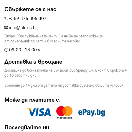
Свържете се с нас
+359 876 305 307
info@alexis.bg
Отдел "Обслужване на клиенти" е на Ваше разположение
от понеделник до петък в следните часове:
09:00 - 18:00 ч.
Доставка и връщане
Доставка до всяка точка на България със Speedy или Еконт в срок от 4
до 10 работни дни.
Връщане до 14 дни от датата на доставка съгласно общите условия.
Може да платите с:
Последвайте ни