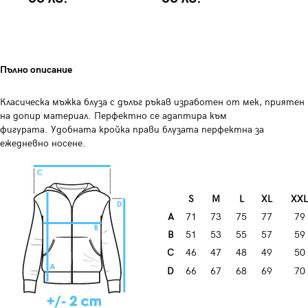
Пълно описание
Класическа мъжка блуза с дълъг ръкав изработен от мек, приятен
на допир материал. Перфектно се адаптира към
фигурата. Удобната кройка прави блузата перфектна за
ежедневно носене.
S
М
L
XL
XXL
А
71
73
75
77
79
B
51
53
55
57
59
C
46
47
48
49
50
D
66
67
68
69
70