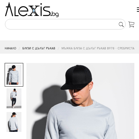
НАЧАЛО
БЛУЗИ С ДЪЛЪГ РЪКАВ
МЪЖКА БЛУЗА С ДЪЛЪГ РЪКАВ B978 - СРЕБРИСТА