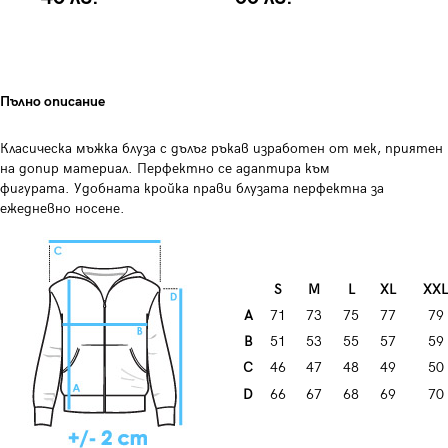
Пълно описание
Класическа мъжка блуза с дълъг ръкав изработен от мек, приятен
на допир материал. Перфектно се адаптира към
фигурата. Удобната кройка прави блузата перфектна за
ежедневно носене.
S
М
L
XL
XXL
А
71
73
75
77
79
B
51
53
55
57
59
C
46
47
48
49
50
D
66
67
68
69
70