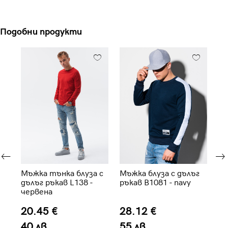
Подобни продукти
 с
Мъжка тънка блуза с
Мъжка блуза с дълъг
Мъ
ект
дълъг ръкав L138 -
ръкав B1081 - navy
че
червена
20.45 €
28.12 €
2
40 лв.
55 лв.
4