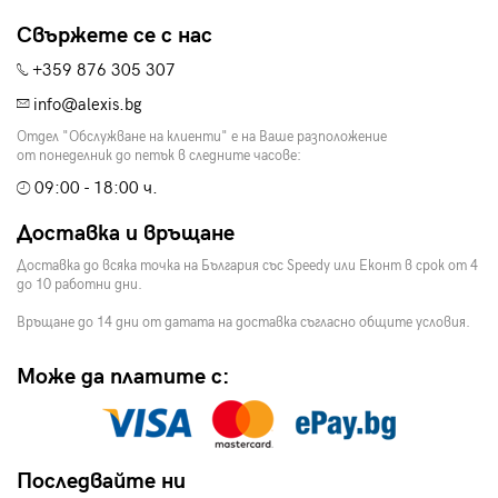
Свържете се с нас
+359 876 305 307
info@alexis.bg
Отдел "Обслужване на клиенти" е на Ваше разположение
от понеделник до петък в следните часове:
09:00 - 18:00 ч.
Доставка и връщане
Доставка до всяка точка на България със Speedy или Еконт в срок от 4
до 10 работни дни.
Връщане до 14 дни от датата на доставка съгласно общите условия.
Може да платите с:
Последвайте ни