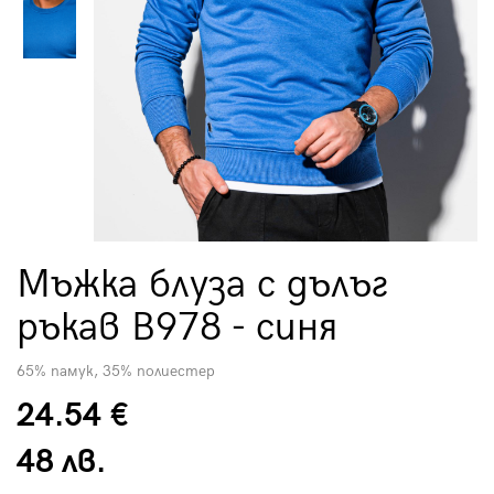
Мъжка блуза с дълъг
ръкав B978 - синя
65% памук, 35% полиестер
24.54 €
48 лв.