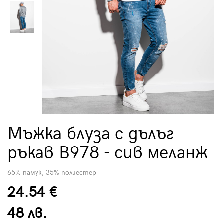
Мъжка блуза с дълъг
ръкав B978 - сив меланж
65% памук, 35% полиестер
24.54 €
48 лв.