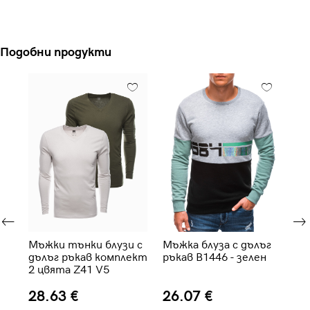
Подобни продукти
г
Мъжки тънки блузи с
Мъжка блуза с дълъг
Мъ
дълъг ръкав комплект
ръкав B1446 - зелен
дъ
2 цвята Z41 V5
че
28.63 €
26.07 €
2