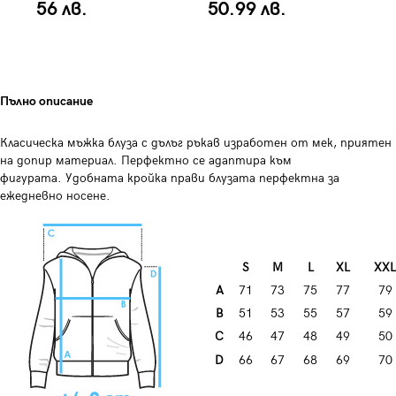
56 лв.
50.99 лв.
4
Пълно описание
Класическа мъжка блуза с дълъг ръкав изработен от мек, приятен
на допир материал. Перфектно се адаптира към
фигурата. Удобната кройка прави блузата перфектна за
ежедневно носене.
S
М
L
XL
XXL
А
71
73
75
77
79
B
51
53
55
57
59
C
46
47
48
49
50
D
66
67
68
69
70