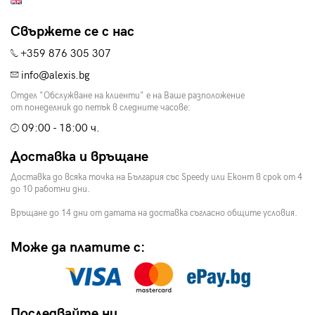
Свържете се с нас
+359 876 305 307
info@alexis.bg
Отдел "Обслужване на клиенти" е на Ваше разположение
от понеделник до петък в следните часове:
09:00 - 18:00 ч.
Доставка и връщане
Доставка до всяка точка на България със Speedy или Еконт в срок от 4
до 10 работни дни.
Връщане до 14 дни от датата на доставка съгласно общите условия.
Може да платите с:
Последвайте ни