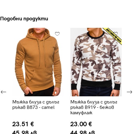
Подобни продукти
 с
Мъжка блуза с дълъг
Мъжка блуза с дълъг
Мъ
ръкав B873 - camel
ръкав B919 - бежов
ръ
камуфлаж
23.51 €
23.00 €
2
45.98 лв.
44.98 лв.
5