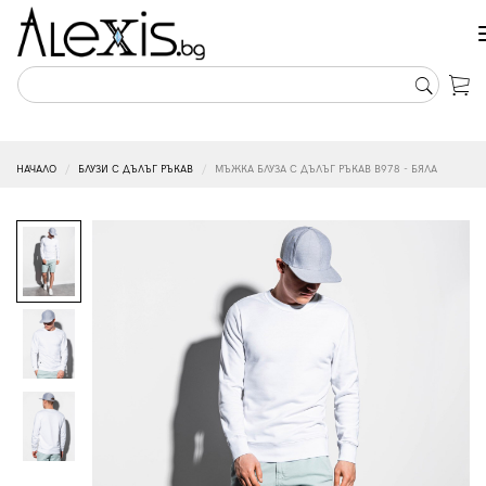
НАЧАЛО
БЛУЗИ С ДЪЛЪГ РЪКАВ
МЪЖКА БЛУЗА С ДЪЛЪГ РЪКАВ B978 - БЯЛА