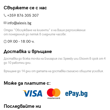
Свържете се с нас
+359 876 305 307
info@alexis.bg
Отдел "Обслужване на клиенти" е на Ваше разположение
от понеделник до петък в следните часове:
09:00 - 18:00 ч.
Доставка и връщане
Доставка до всяка точка на България със Speedy или Еконт в срок от 4
до 10 работни дни.
Връщане до 14 дни от датата на доставка съгласно общите условия.
Може да платите с:
Последвайте ни