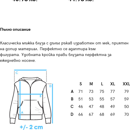
Пълно описание
Класическа мъжка блуза с дълъг ръкав изработен от мек, приятен
на допир материал. Перфектно се адаптира към
фигурата. Удобната кройка прави блузата перфектна за
ежедневно носене.
S
М
L
XL
XXL
А
71
73
75
77
79
B
51
53
55
57
59
C
46
47
48
49
50
D
66
67
68
69
70