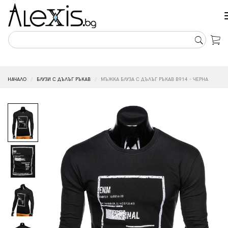
НАЧАЛО
БЛУЗИ С ДЪЛЪГ РЪКАВ
МЪЖКА БЛУЗА С ДЪЛЪГ РЪКАВ B914 - ЧЕРНА