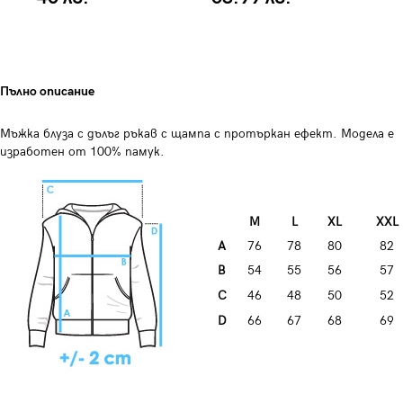
Пълно описание
Мъжка блуза с дълъг ръкав с щампа с протъркан ефект. Модела е
изработен от 100% памук.
M
L
XL
XXL
A
76
78
80
82
B
54
55
56
57
C
46
48
50
52
D
66
67
68
69