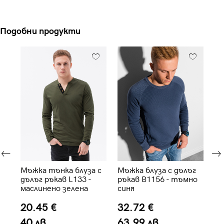
Подобни продукти
-
Мъжка тънка блуза с
Мъжка блуза с дълъг
Мъ
дълъг ръкав L133 -
ръкав B1156 - тъмно
ръ
маслинено зелена
синя
си
20.45 €
32.72 €
3
40 лв.
63.99 лв.
5