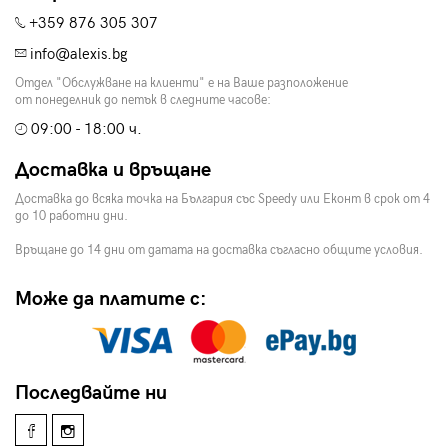
+359 876 305 307
info@alexis.bg
Отдел "Обслужване на клиенти" е на Ваше разположение
от понеделник до петък в следните часове:
09:00 - 18:00 ч.
Доставка и връщане
Доставка до всяка точка на България със Speedy или Еконт в срок от 4
до 10 работни дни.
Връщане до 14 дни от датата на доставка съгласно общите условия.
Може да платите с:
Последвайте ни