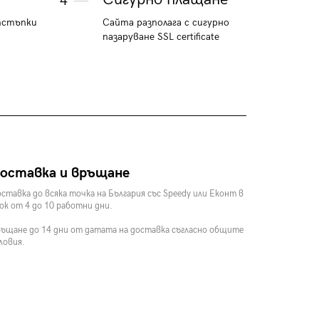
4
тстъпки
Сайта разполага с сигурно
пазаруване SSL certificate
оставка и връщане
ставка до всяка точка на България със Speedy или Еконт в
ок от 4 до 10 работни дни.
ъщане до 14 дни от датата на доставка съгласно общите
ловия.