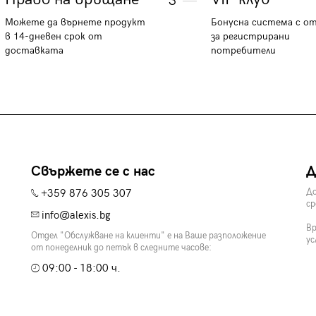
3
Можете да върнете продукт
Бонусна система с о
в 14-дневен срок от
за регистрирани
доставката
потребители
Свържете се с нас
Д
+359 876 305 307
До
ср
info@alexis.bg
Вр
Отдел "Обслужване на клиенти" е на Ваше разположение
ус
от понеделник до петък в следните часове:
09:00 - 18:00 ч.