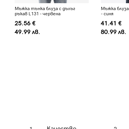
Мъжка тънка блуза с дълъг
Мъжка блуза
ръкав L131 - червена
- синя
25.56 €
41.41 €
49.99 лв.
80.99 лв.
Качество