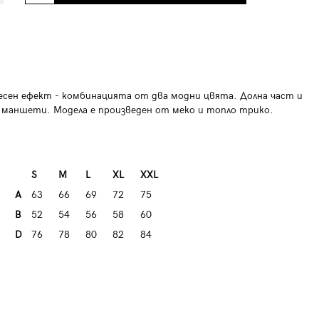
есен ефект - комбинацията от два модни цвята. Долна част и
 маншети. Модела е произведен от меко и топло трико.
S
M
L
XL
XXL
A
63
66
69
72
75
B
52
54
56
58
60
D
76
78
80
82
84