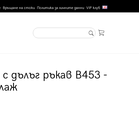
е
Връщане на стоки
Политика за личните данни
VIP клуб
с дълъг ръкав B453 -
лаж