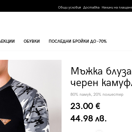
Общи условия
Доставка
Начини на плащан
ЛЕКЦИИ
ОБУВКИ
ПОСЛЕДНИ БРОЙКИ ДО -70%
53 - ЧЕРЕН КАМУФЛАЖ
Мъжка блуза 
черен камуф
80% памук, 20% полиестер
23.00 €
44.98 лв.