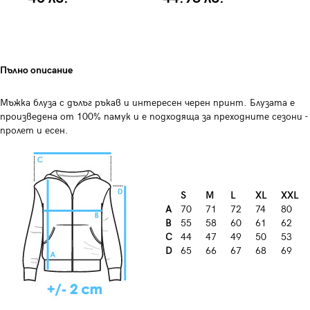
Пълно описание
Мъжка блуза с дълъг ръкав и интересен черен принт. Блузата е
произведена от 100% памук и е подходяща за преходните сезони -
пролет и есен.
S
M
L
XL
XXL
A
70
71
72
74
80
B
55
58
60
61
62
C
44
47
49
50
53
D
65
66
67
68
69