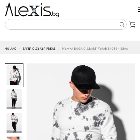
НАЧАЛО
БЛУЗИ С ДЪЛЪГ РЪКАВ
МЪЖКА БЛУЗА С ДЪЛЪГ РЪКАВ B1044 - БЯЛА