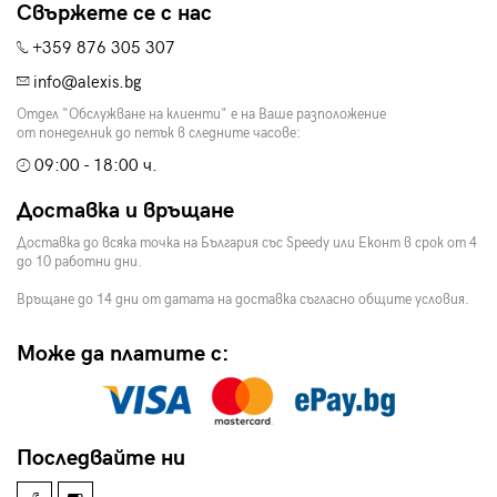
Свържете се с нас
+359 876 305 307
info@alexis.bg
Отдел "Обслужване на клиенти" е на Ваше разположение
от понеделник до петък в следните часове:
09:00 - 18:00 ч.
Доставка и връщане
Доставка до всяка точка на България със Speedy или Еконт в срок от 4
до 10 работни дни.
Връщане до 14 дни от датата на доставка съгласно общите условия.
Може да платите с:
Последвайте ни