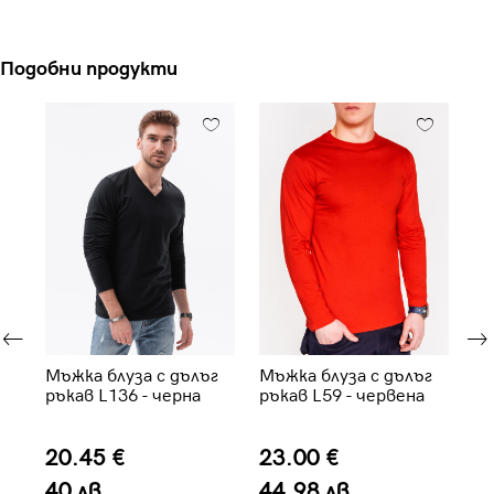
Подобни продукти
г
Мъжка блуза с дълъг
Мъжка блуза с дълъг
Мъ
ръкав L136 - черна
ръкав L59 - червена
ръ
ка
20.45 €
23.00 €
2
40 лв.
44.98 лв.
4