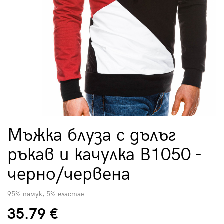
Мъжка блуза с дълъг
ръкав и качулка B1050 -
черно/червена
95% памук, 5% еластан
35.79 €