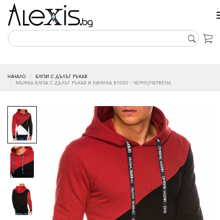
НАЧАЛО
БЛУЗИ С ДЪЛЪГ РЪКАВ
МЪЖКА БЛУЗА С ДЪЛЪГ РЪКАВ И КАЧУЛКА B1050 - ЧЕРНО/ЧЕРВЕНА