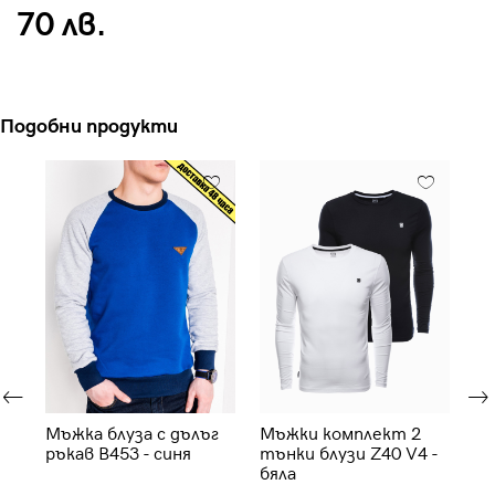
70 лв.
Подобни продукти
г
Мъжка блуза с дълъг
Мъжки комплект 2
Мъ
ръкав B453 - синя
тънки блузи Z40 V4 -
че
бяла