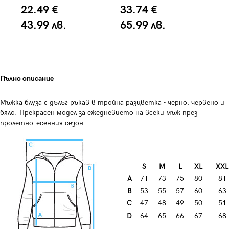
22.49 €
33.74 €
4
43.99 лв.
65.99 лв.
8
Пълно описание
Мъжка блуза с дълъг ръкав в тройна разцветка - черно, червено и
бяло. Прекрасен модел за ежедневието на всеки мъж през
пролетно-есенния сезон.
S
M
L
XL
XXL
A
71
73
75
80
81
B
53
55
57
60
63
C
47
48
49
50
51
D
64
65
66
67
68