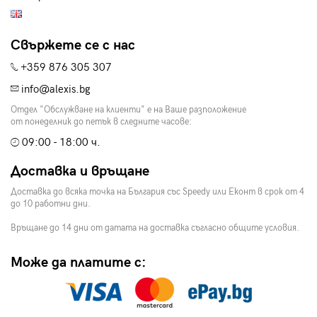
Свържете се с нас
+359 876 305 307
info@alexis.bg
Отдел "Обслужване на клиенти" е на Ваше разположение
от понеделник до петък в следните часове:
09:00 - 18:00 ч.
Доставка и връщане
Доставка до всяка точка на България със Speedy или Еконт в срок от 4
до 10 работни дни.
Връщане до 14 дни от датата на доставка съгласно общите условия.
Може да платите с: