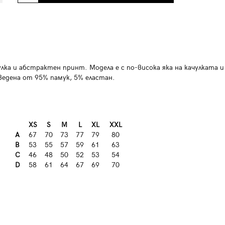
чулка и абстрактен принт. Модела е с по-висока яка на качулката и
ведена от 95% памук, 5% еластан.
XS
S
M
L
XL
XXL
A
67
70
73
77
79
80
B
53
55
57
59
61
63
C
46
48
50
52
53
54
D
58
61
64
67
69
70