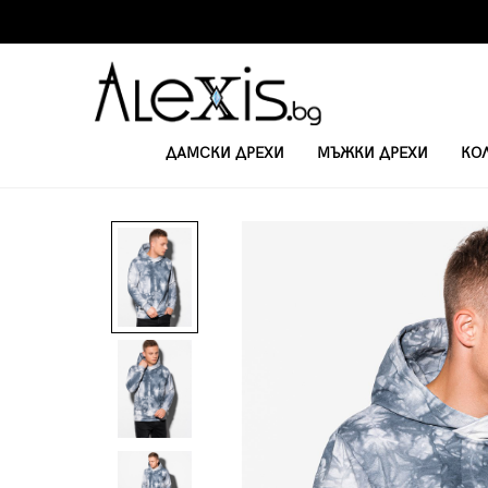
ДАМСКИ ДРЕХИ
МЪЖКИ ДРЕХИ
КО
НАЧАЛО
БЛУЗИ С ДЪЛЪГ РЪКАВ
МЪЖКА АБСТРАКТНА БЛУЗА С ДЪЛ