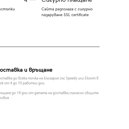
4
тстъпки
Сайта разполага с сигурно
пазаруване SSL certificate
оставка и връщане
ставка до всяка точка на България със Speedy или Еконт в
ок от 4 до 10 работни дни.
ъщане до 14 дни от датата на доставка съгласно общите
ловия.