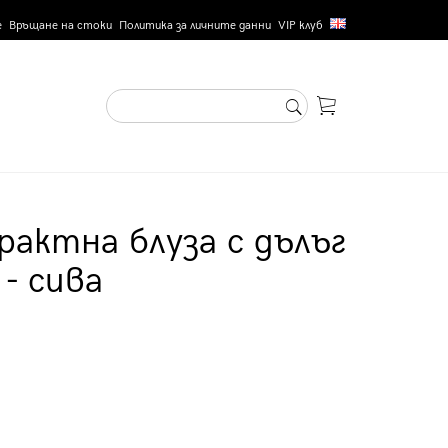
е
Връщане на стоки
Политика за личните данни
VIP клуб
актна блуза с дълъг
- сива