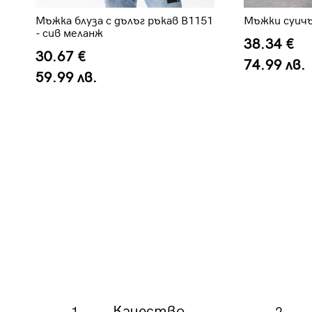
6
Мъжка блуза с дълъг ръкав B1151
Мъжки суичъ
- сив меланж
38.34 €
30.67 €
74.99 лв.
59.99 лв.
Качество