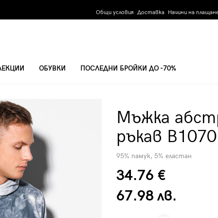
Общи условия
Доставка
Начини на плащан
ЛЕКЦИИ
ОБУВКИ
ПОСЛЕДНИ БРОЙКИ ДО -70%
ЪГ РЪКАВ B1070 - СИВА
Мъжка абстр
ръкав B1070 
95% памук, 5% еластан
34.76 €
67.98 лв.