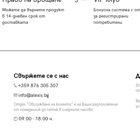
3
Можете да върнете продукт
Бонусна система с о
в 14-дневен срок от
за регистрирани
доставката
потребители
Свържете се с нас
Д
+359 876 305 307
До
ср
info@alexis.bg
Вр
Отдел "Обслужване на клиенти" е на Ваше разположение
ус
от понеделник до петък в следните часове:
09:00 - 18:00 ч.