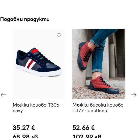
Подобни продукти
ве
Мъжки кецове T306 -
Мъжки високи кецове
Мъ
navy
T377 - червени
T
- 
35.27 €
52.66 €
5
68.98 лв.
102.99 лв.
1