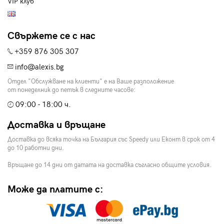
VIP клуб
Свържете се с нас
+359 876 305 307
info@alexis.bg
Отдел "Обслужване на клиенти" е на Ваше разположение
от понеделник до петък в следните часове:
09:00 - 18:00 ч.
Доставка и връщане
Доставка до всяка точка на България със Speedy или Еконт в срок от 4
до 10 работни дни.
Връщане до 14 дни от датата на доставка съгласно общите условия.
Може да платите с: