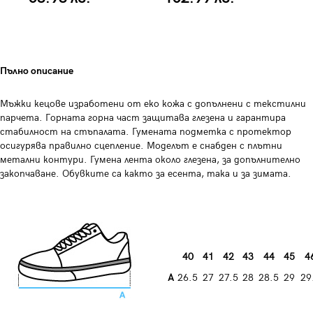
Пълно описание
Мъжки кецове изработени от еко кожа с допълнени с текстилни
парчета. Горната горна част защитава глезена и гарантира
стабилност на стъпалата. Гумената подметка с протектор
осигурява правилно сцепление. Моделът е снабден с плътни
метални контури. Гумена лента около глезена, за допълнително
закопчаване. Обувките са както за есента, така и за зимата.
40
41
42
43
44
45
4
А
26.5
27
27.5
28
28.5
29
29