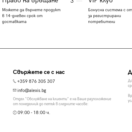
Право на връщане
VIP клуб
3
Можете да върнете продукт
Бонусна система с о
в 14-дневен срок от
за регистрирани
доставката
потребители
Свържете се с нас
Д
+359 876 305 307
До
ср
info@alexis.bg
Вр
Отдел "Обслужване на клиенти" е на Ваше разположение
ус
от понеделник до петък в следните часове:
09:00 - 18:00 ч.