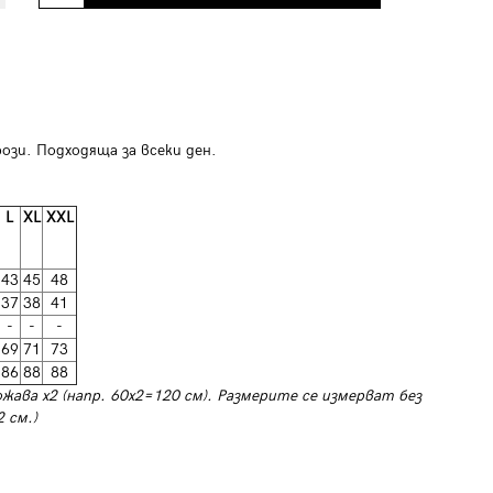
ози. Подходяща за всеки ден.
L
XL
XXL
43
45
48
37
38
41
-
-
-
69
71
73
86
88
88
ожава х2 (напр. 60х2=120 см). Размерите се измерват без
 см.)