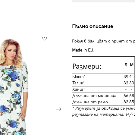
Пълно описание
Рокля в бял цвят с принт от р
Made in EU.
Размери:
S
M
Бюст*
39
41
Талия*
32
33
Ханш*
-
-
Дължина от мишница
66
68
Дължина от рамо
83
85
* Размерът за обиколка се умн
разтягане на материята. (+/- 2