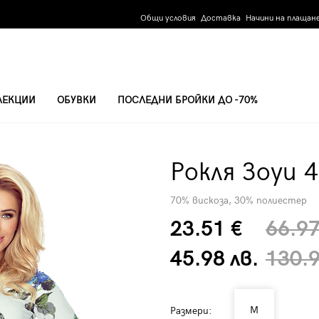
Общи условия
Доставка
Начини на плащан
ЛЕКЦИИ
ОБУВКИ
ПОСЛЕДНИ БРОЙКИ ДО -70%
Рокля Зоуи 
70% вискоза, 30% полиестер
23.51 €
66.97
45.98 лв.
130.9
M
Размери: