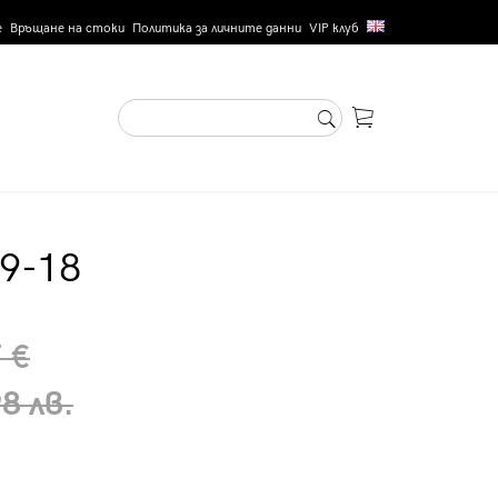
е
Връщане на стоки
Политика за личните данни
VIP клуб
49-18
 €
8 лв.