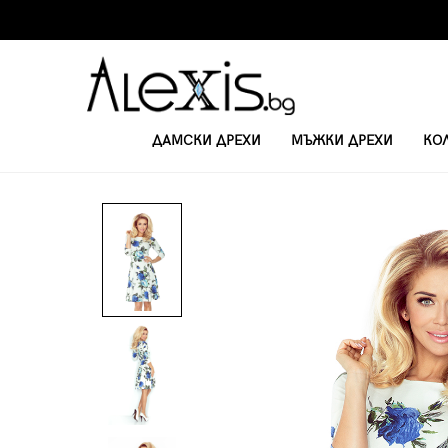
ДАМСКИ ДРЕХИ
МЪЖКИ ДРЕХИ
КО
НАЧАЛО
КЪСИ РОКЛИ С 3/4 РЪКАВ
РОКЛЯ ЗОУИ 49-18