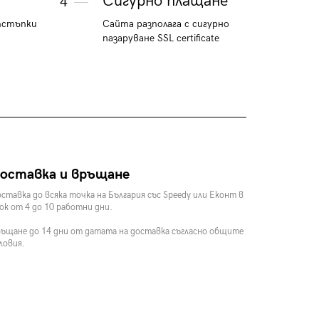
Сигурно плащане
4
тстъпки
Сайта разполага с сигурно
пазаруване SSL certificate
оставка и връщане
ставка до всяка точка на България със Speedy или Еконт в
ок от 4 до 10 работни дни.
ъщане до 14 дни от датата на доставка съгласно общите
ловия.