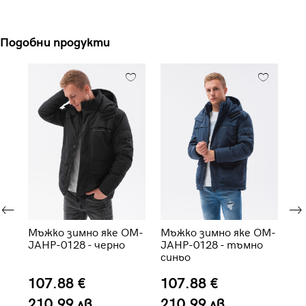
Подобни продукти
Мъжко зимно яке OM-
Мъжко зимно яке OM-
Мъ
JAHP-0128 - черно
JAHP-0128 - тъмно
C5
синьо
107.88 €
107.88 €
8
210.99 лв.
210.99 лв.
1