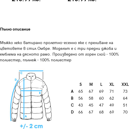
Пълно описание
Мъжко леко ватирано пролетно-есенно яке с преливане на
цветовете в стил Омбре. Моделът е с три предни джоба и
емблема на дясното рамо. Произведено от горен слой - 100%
полиестер, пълнеж - 100% полиестер
S
М
L
XL
XXL
А
65
67
69
71
73
B
56
58
60
62
64
С
43
45
47
49
51
D
66
67
68
69
70