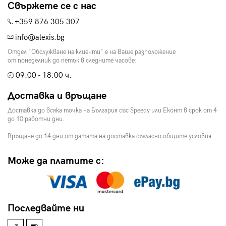
Свържете се с нас
+359 876 305 307
info@alexis.bg
Отдел "Обслужване на клиенти" е на Ваше разположение
от понеделник до петък в следните часове:
09:00 - 18:00 ч.
Доставка и връщане
Доставка до всяка точка на България със Speedy или Еконт в срок от 4
до 10 работни дни.
Връщане до 14 дни от датата на доставка съгласно общите условия.
Може да платите с:
Последвайте ни