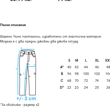
Пълно описание
Шарени Чино панталони, изработени от еластична материя.
Модела е с два предни джобаи два джоба отзад.
S
M
L
XL
XX
A*
40
42
44
46
4
B
96
98
100
102
10
C
68
70
72
74
7
D*
22
23
24
25
2
*За обиколка - размер x2