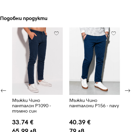
Подобни продукти
Мъжки Чино
Мъжки Чино
Мъ
панталон P1090 -
панталони P156 - navy
па
тъмно син
св
33.74 €
40.39 €
3
65.99 лв.
79 лв.
7