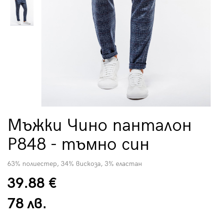
Мъжки Чино панталон
P848 - тъмно син
63% полиестер, 34% вискоза, 3% еластан
39.88 €
78 лв.