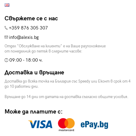
Свържете се с нас
+359 876 305 307
info@alexis.bg
Отдел "Обслужване на клиенти" е на Ваше разположение
от понеделник до петък в следните часове:
09:00 - 18:00 ч.
Доставка и връщане
Доставка до всяка точка на България със Speedy или Еконт в срок от 4
до 10 работни дни.
Връщане до 14 дни от датата на доставка съгласно общите условия.
Може да платите с: