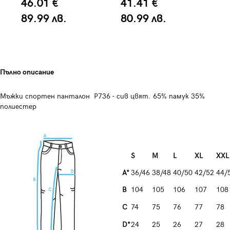
46.01 €
41.41 €
3
89.99 лв.
80.99 лв.
6
Пълно описание
Мъжки спортен панталон P736 - сив цвят. 65% памук 35%
полиестер
S
M
L
XL
XXL
A*
36/46
38/48
40/50
42/52
44/
B
104
105
106
107
108
C
74
75
76
77
78
D*
24
25
26
27
28