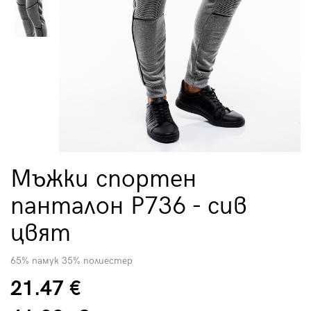
Мъжки спортен
панталон P736 - сив
цвят
65% памук 35% полиестер
21.47 €