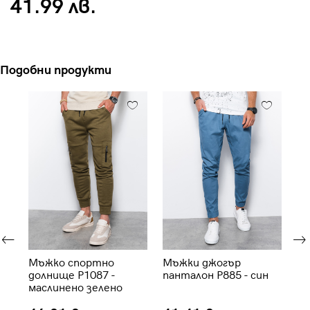
41.99 лв.
Подобни продукти
Мъжко спортно
Мъжки джогър
М
долнище P1087 -
панталон P885 - син
до
т
маслинено зелено
св