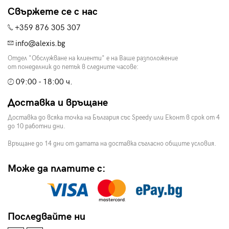
Свържете се с нас
+359 876 305 307
info@alexis.bg
Отдел "Обслужване на клиенти" е на Ваше разположение
от понеделник до петък в следните часове:
09:00 - 18:00 ч.
Доставка и връщане
Доставка до всяка точка на България със Speedy или Еконт в срок от 4
до 10 работни дни.
Връщане до 14 дни от датата на доставка съгласно общите условия.
Може да платите с:
Последвайте ни