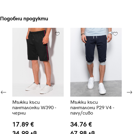
Подобни продукти
Мъжки къси
Мъжки къси
Мъ
ив
панталонки W390 -
панталони P29 V4 -
па
черни
navy/сиво
тъ
17.89 €
34.76 €
1
34.99 лв.
67.98 лв.
3