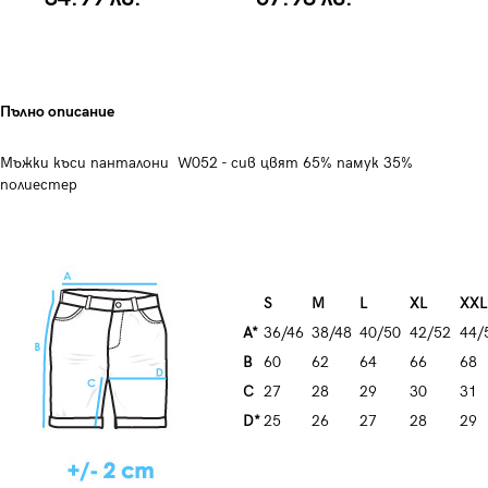
Пълно описание
Мъжки къси панталони W052 - сив цвят 65% памук 35%
полиестер
S
M
L
XL
XXL
A*
36/46
38/48
40/50
42/52
44/
B
60
62
64
66
68
C
27
28
29
30
31
D*
25
26
27
28
29