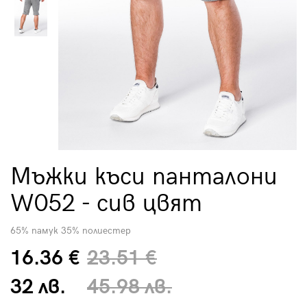
Мъжки къси панталони
W052 - сив цвят
65% памук 35% полиестер
16.36 €
23.51 €
32 лв.
45.98 лв.