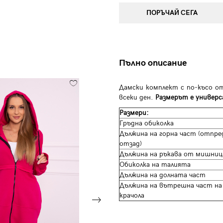
ПОРЪЧАЙ СЕГА
Пълно описание
Дамски комплект с по-късо от
всеки ден.
Размерът е универса
Размери:
Гръдна обиколка
Дължина на горна част (отпре
отзад)
Дължина на ръкава от мишни
Обиколка на талията
Дължина на долната част
Дължина на вътрешна част на
крачола