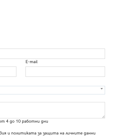
E-mail
от 4 до 10 работни дни
вия
и
политиката за защита на личните данни