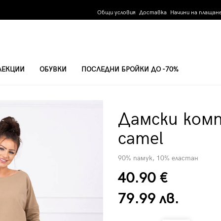
Общи условия
Доставка
Начини на плащан
ЛЕКЦИИ
ОБУВКИ
ПОСЛЕДНИ БРОЙКИ ДО -70%
AMEL
Дамски комп
camel
90% памук, 10% еластан
40.90 €
79.99 лв.