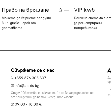
Право на връщане
VIP клуб
3
Можете да върнете продукт
Бонусна система с о
в 14-дневен срок от
за регистрирани
доставката
потребители
Свържете се с нас
Д
+359 876 305 307
До
ср
info@alexis.bg
Вр
Отдел "Обслужване на клиенти" е на Ваше разположение
ус
от понеделник до петък в следните часове:
09:00 - 18:00 ч.