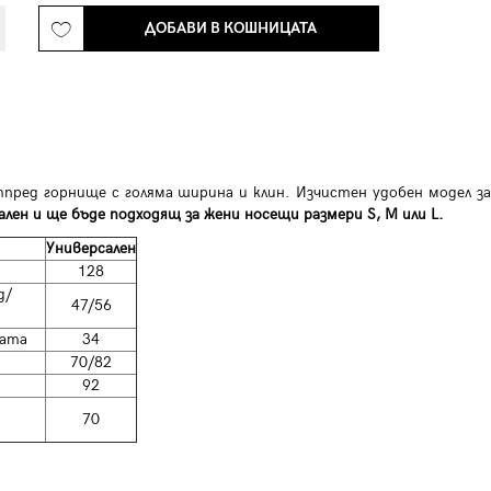
ДОБАВИ В КОШНИЦАТА
пред горнище с голяма ширина и клин. Изчистен удобен модел за
лен и ще бъде подходящ за жени носещи размери S, M или L.
Универсален
128
д/
47/56
цата
34
70/82
92
70