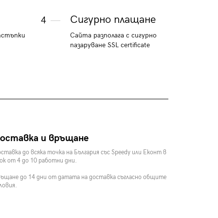
Сигурно плащане
4
тстъпки
Сайта разполага с сигурно
пазаруване SSL certificate
оставка и връщане
ставка до всяка точка на България със Speedy или Еконт в
ок от 4 до 10 работни дни.
ъщане до 14 дни от датата на доставка съгласно общите
ловия.