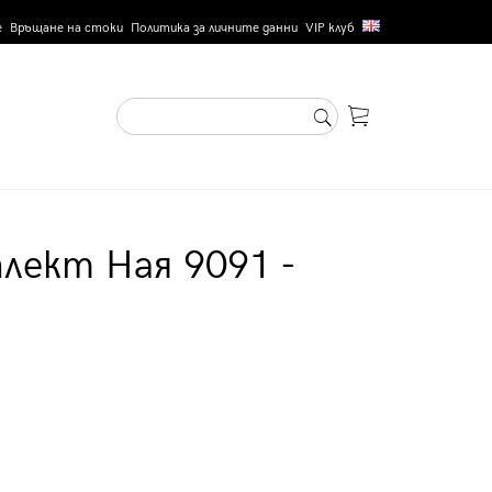
е
Връщане на стоки
Политика за личните данни
VIP клуб
лект Ная 9091 -