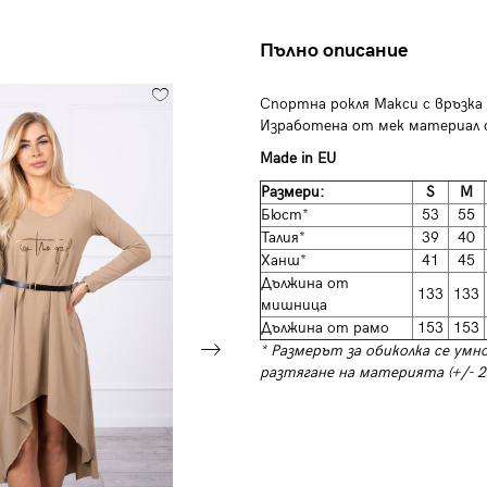
Пълно описание
Спортна рокля Макси с връзка 
Изработена от мек материал с
Made in EU
Размери:
S
M
Бюст*
53
55
Талия*
39
40
Ханш*
41
45
Дължина от
133
133
мишница
Дължина от рамо
153
153
* Размерът за обиколка се умн
разтягане на материята (+/- 2