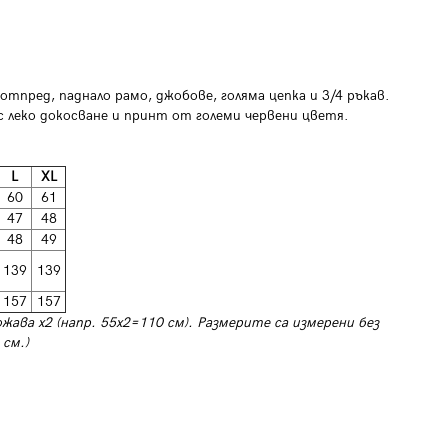
отпред, паднало рамо, джобове, голяма цепка и 3/4 ръкав.
 леко докосване и принт от големи червени цветя.
L
XL
60
61
47
48
48
49
139
139
157
157
ожава х2 (напр. 55х2=110 см). Размерите са измерени без
 см.)