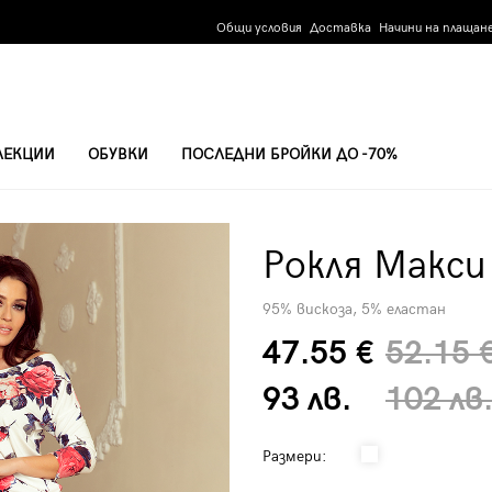
Общи условия
Доставка
Начини на плащан
ЛЕКЦИИ
ОБУВКИ
ПОСЛЕДНИ БРОЙКИ ДО -70%
Рокля Макси
95% вискоза, 5% еластан
47.55 €
52.15 
93 лв.
102 лв
Размери: