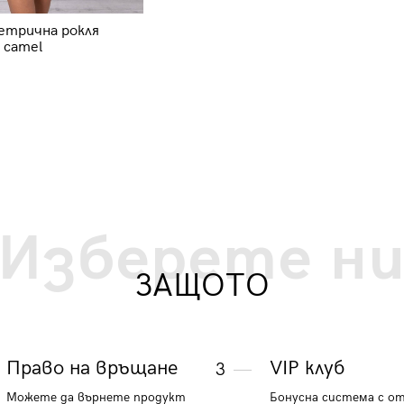
етрична рокля
Дамска асиметрична рокля Сар
 camel
61524 - светло зелена
23.00 €
44.98 лв.
Изберете н
ЗАЩОТО
Право на връщане
VIP клуб
3
Можете да върнете продукт
Бонусна система с о