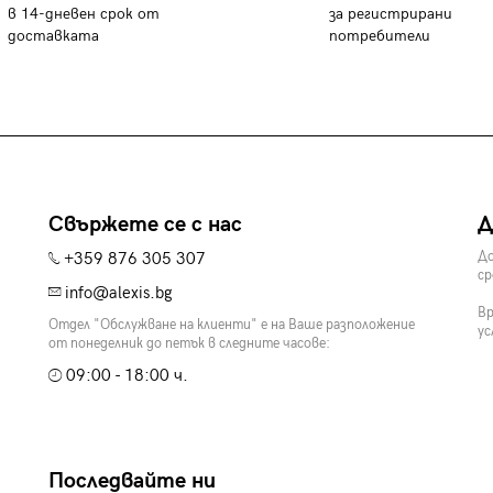
в 14-дневен срок от
за регистрирани
доставката
потребители
Свържете се с нас
Д
+359 876 305 307
До
ср
info@alexis.bg
Вр
Отдел "Обслужване на клиенти" е на Ваше разположение
ус
от понеделник до петък в следните часове:
09:00 - 18:00 ч.
Последвайте ни