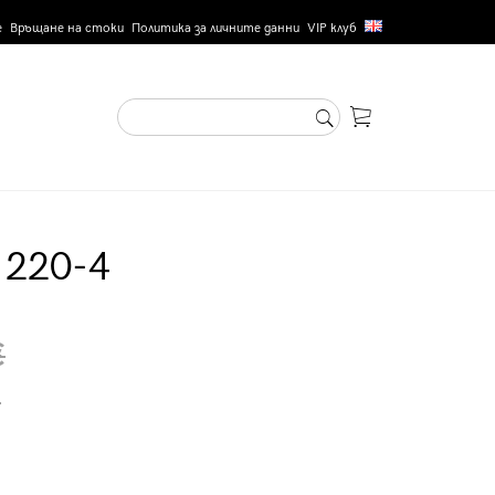
е
Връщане на стоки
Политика за личните данни
VIP клуб
 220-4
€
.