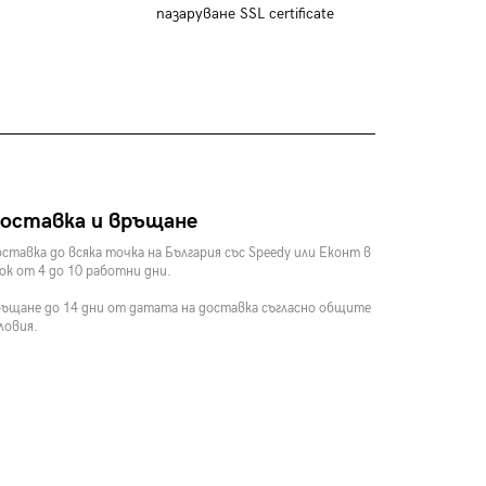
пазаруване SSL certificate
оставка и връщане
ставка до всяка точка на България със Speedy или Еконт в
ок от 4 до 10 работни дни.
ъщане до 14 дни от датата на доставка съгласно общите
ловия.