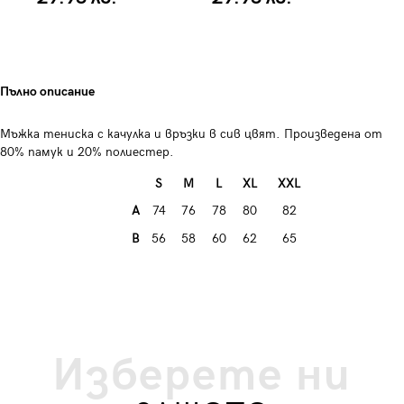
Пълно описание
Мъжка тениска с качулка и връзки в сив цвят. Произведена от
80% памук и 20% полиестер.
S
M
L
XL
XXL
A
74
76
78
80
82
B
56
58
60
62
65
Изберете ни