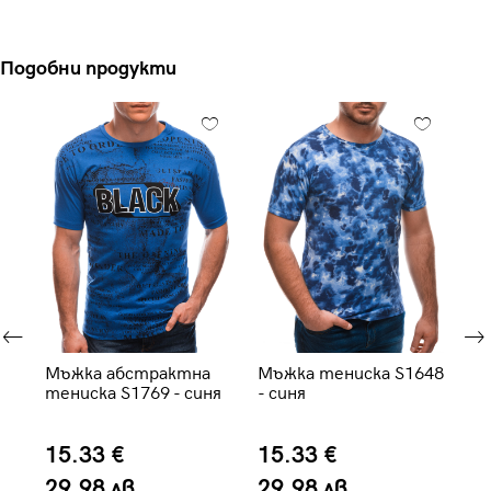
Подобни продукти
 -
Мъжка абстрактна
Мъжка тениска S1648
Мъ
тениска S1769 - синя
- синя
пр
15.33 €
15.33 €
1
29.98 лв.
29.98 лв.
2