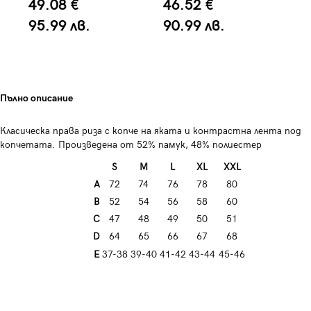
49.08 €
46.52 €
3
95.99 лв.
90.99 лв.
6
Пълно описание
Класическа права риза с копче на яката и контрастна лента под
копчетата. Произведена от 52% памук, 48% полиестер
S
M
L
XL
XXL
A
72
74
76
78
80
B
52
54
56
58
60
C
47
48
49
50
51
D
64
65
66
67
68
E
37-38
39-40
41-42
43-44
45-46