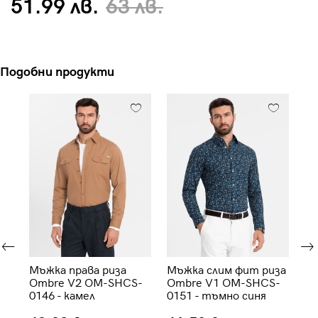
51.99 лв.
63 лв.
Подобни продукти
Мъжка права риза
Мъжка слим фит риза
Мъ
Ombre V2 OM-SHCS-
Ombre V1 OM-SHCS-
Om
0146 - камел
0151 - тъмно синя
01