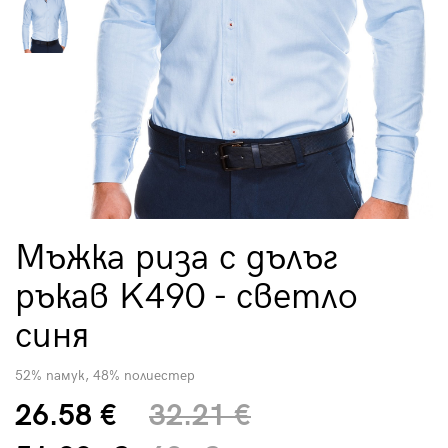
Мъжка риза с дълъг
ръкав K490 - светло
синя
52% памук, 48% полиестер
26.58 €
32.21 €