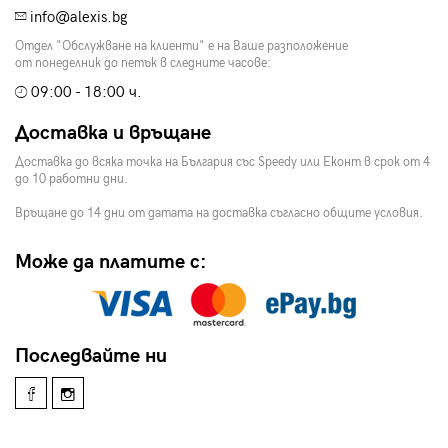
info@alexis.bg
Отдел "Обслужване на клиенти" е на Ваше разположение
от понеделник до петък в следните часове:
09:00 - 18:00 ч.
Доставка и връщане
Доставка до всяка точка на България със Speedy или Еконт в срок от 4
до 10 работни дни.
Връщане до 14 дни от датата на доставка съгласно общите условия.
Може да платите с:
Последвайте ни